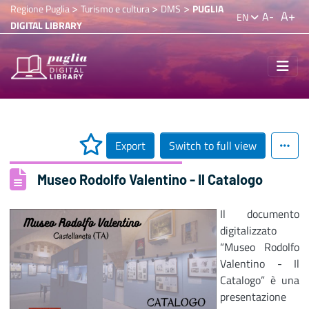
>
>
>
Regione Puglia
Turismo e cultura
DMS
PUGLIA
A+
A-
EN
DIGITAL LIBRARY
Export
Switch to full view
Museo Rodolfo Valentino - Il Catalogo
Il documento
digitalizzato
“Museo Rodolfo
Valentino - Il
Catalogo” è una
presentazione