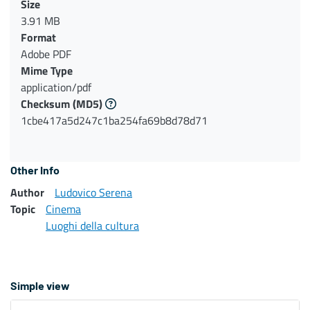
Size
3.91 MB
Format
Adobe PDF
Mime Type
application/pdf
Checksum
(MD5)
1cbe417a5d247c1ba254fa69b8d78d71
Other Info
Author
Ludovico Serena
Topic
Cinema
Luoghi della cultura
Simple view