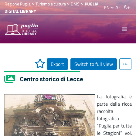
>
>
>
Regione Puglia
Turismo e cultura
DMS
PUGLIA
A+
A-
EN
DIGITAL LIBRARY
Export
Switch to full view
Centro storico di Lecce
La fotografia è
parte della ricca
raccolta
fotografica
“Puglia per tutte
le Stagioni” vol.