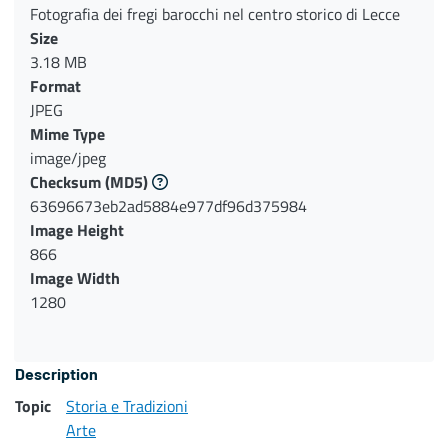
Fotografia dei fregi barocchi nel centro storico di Lecce
Size
3.18 MB
Format
JPEG
Mime Type
image/jpeg
Checksum
(MD5)
63696673eb2ad5884e977df96d375984
Image Height
866
Image Width
1280
Description
Topic
Storia e Tradizioni
Arte