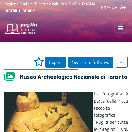
>
>
>
Regione Puglia
Turismo e cultura
DMS
PUGLIA
A+
A-
EN
DIGITAL LIBRARY
Export
Switch to full view
Museo Archeologico Nazionale di Taranto
La fotografia è
parte della ricca
raccolta
fotografica
“Puglia per tutte
le Stagioni” vol.