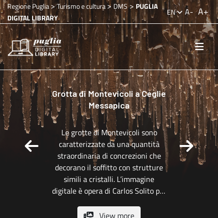
Slide 1 of 9
>
>
>
Regione Puglia
Turismo e cultura
DMS
PUGLIA
A+
A-
EN
DIGITAL LIBRARY
Grotta di Montevicoli a Ceglie
Messapica
Le grotte di Montevicoli sono
caratterizzate da una quantità
straordinaria di concrezioni che
decorano il soffitto con strutture
simili a cristalli. L’immagine
digitale è opera di Carlos Solito per
il Progetto digitale “Sillabario
sotterraneo – Viaggio dantesco
View more