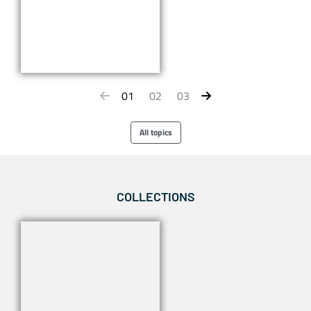
01
02
03
All topics
COLLECTIONS