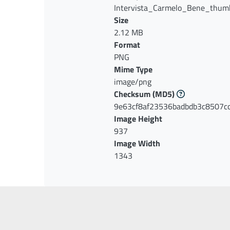
Intervista_Carmelo_Bene_thumb
Size
2.12 MB
Format
PNG
Mime Type
image/png
Checksum
(MD5)
9e63cf8af23536badbdb3c8507c
Image Height
937
Image Width
1343