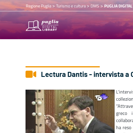
>
>
>
Regione Puglia
Turismo e cultura
DMS
PUGLIA DIGITAL
Lectura Dantis - intervista 
L'inter
collezi
“Attrave
greco 
collabor
ha reso 