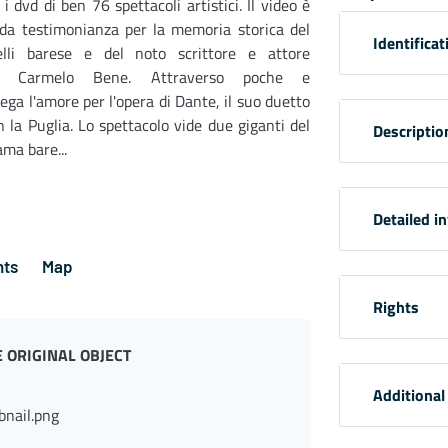
 i dvd di ben 76 spettacoli artistici. Il video è
ida testimonianza per la memoria storica del
Identificat
elli barese e del noto scrittore e attore
se Carmelo Bene. Attraverso poche e
iega l'amore per l'opera di Dante, il suo duetto
n la Puglia. Lo spettacolo vide due giganti del
Descriptio
ama bare...
Detailed i
ts
Map
Rights
 ORIGINAL OBJECT
Additional
nail.png