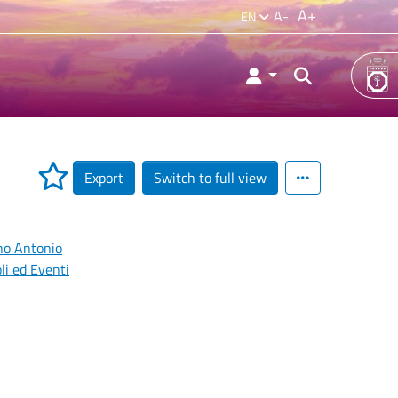
A+
A-
EN
Export
Switch to full view
no Antonio
li ed Eventi