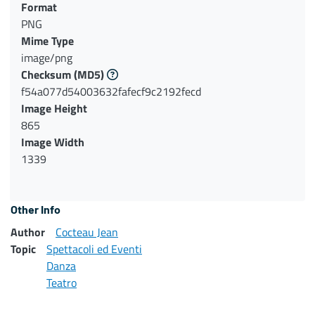
Format
PNG
Mime Type
image/png
Checksum
(MD5)
f54a077d54003632fafecf9c2192fecd
Image Height
865
Image Width
1339
Other Info
Author
Cocteau Jean
Topic
Spettacoli ed Eventi
Danza
Teatro