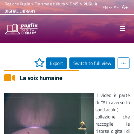
>
>
>
Regione Puglia
Turismo e cultura
DMS
PUGLIA
A+
A-
EN
DIGITAL LIBRARY
Export
Switch to full view
La voix humaine
Il video è parte
di “Attraverso lo
spettacolo”,
collezione che
raccoglie le
risorse digitali di