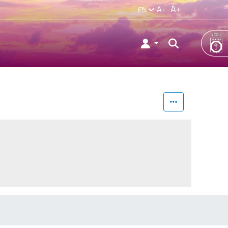
A+
A-
EN