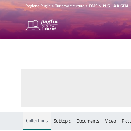
>
>
>
Regione Puglia
Turismo e cultura
DMS
PUGLIA DIGITAL
Collections
Subtopic
Documents
Video
Pict