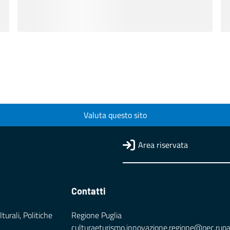
Valuta questo sito
Area riservata
Contatti
turali, Politiche
Regione Puglia
culturaeturismo.innovazione.regione@pec.rupar.