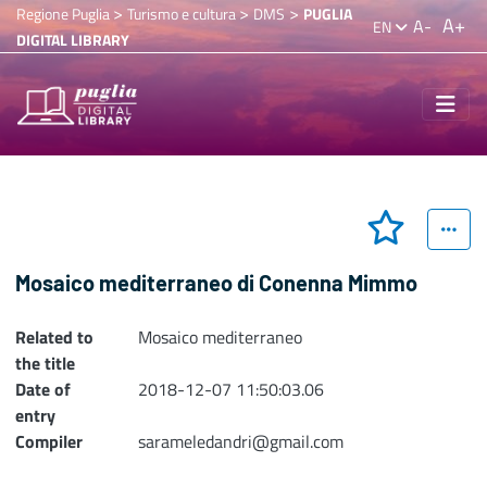
>
>
>
Regione Puglia
Turismo e cultura
DMS
PUGLIA
A+
A-
EN
DIGITAL LIBRARY
Mosaico mediterraneo di Conenna Mimmo
Related to
Mosaico mediterraneo
the title
Date of
2018-12-07 11:50:03.06
entry
Compiler
sarameledandri@gmail.com