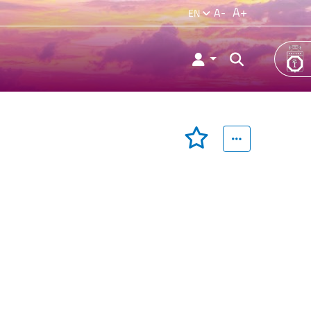
A+
A-
EN