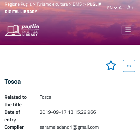
>
>
>
Regione Puglia
Turismo e cultura
DMS
PUGLIA
A+
A-
EN
DIGITAL LIBRARY
Tosca
Related to
Tosca
the title
Date of
2019-09-17 13:15:29.966
entry
Compiler
sarameledandri@gmail.com