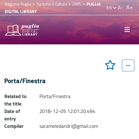
>
>
>
Regione Puglia
Turismo e cultura
DMS
PUGLIA
A+
A-
EN
DIGITAL LIBRARY
Porta/Finestra
Related to
Porta/Finestra
the title
Date of
2018-12-05 12:01:20.494
entry
Compiler
sarameledandri@gmail.com