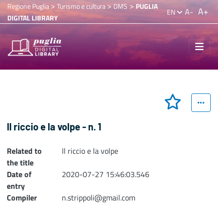
>
>
>
Regione Puglia
Turismo e cultura
DMS
PUGLIA
A+
A-
EN
DIGITAL LIBRARY
Il riccio e la volpe - n. 1
Related to
Il riccio e la volpe
the title
Date of
2020-07-27 15:46:03.546
entry
Compiler
n.strippoli@gmail.com