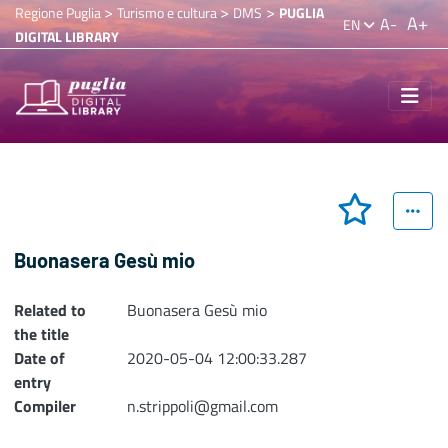
>
>
>
Regione Puglia
Turismo e cultura
DMS
PUGLIA
A+
A-
EN
DIGITAL LIBRARY
Buonasera Gesù mio
Related to
Buonasera Gesù mio
the title
Date of
2020-05-04 12:00:33.287
entry
Compiler
n.strippoli@gmail.com