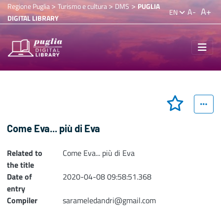
>
>
>
Regione Puglia
Turismo e cultura
DMS
PUGLIA
A+
A-
EN
DIGITAL LIBRARY
Come Eva... più di Eva
Related to
Come Eva... più di Eva
the title
Date of
2020-04-08 09:58:51.368
entry
Compiler
sarameledandri@gmail.com