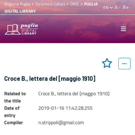
>
>
>
Regione Puglia
Turismo e cultura
DMS
PUGLIA
A+
A-
EN
DIGITAL LIBRARY
Croce B., lettera del [maggio 1910]
Related to
Croce B., lettera del [maggio 1910]
the title
Date of
2019-01-16 11:42:28.255
entry
Compiler
n.strippoli@gmail.com