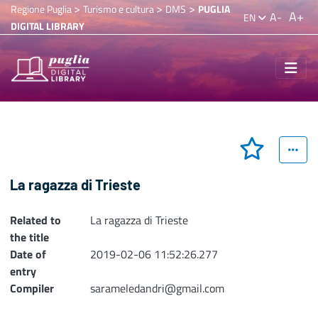
>
>
>
Regione Puglia
Turismo e cultura
DMS
PUGLIA
A+
A-
EN
DIGITAL LIBRARY
La ragazza di Trieste
Related to
La ragazza di Trieste
the title
Date of
2019-02-06 11:52:26.277
entry
Compiler
sarameledandri@gmail.com