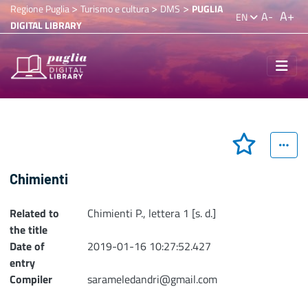
>
>
>
Regione Puglia
Turismo e cultura
DMS
PUGLIA
A+
A-
EN
DIGITAL LIBRARY
Chimienti
Related to
Chimienti P., lettera 1 [s. d.]
the title
Date of
2019-01-16 10:27:52.427
entry
Compiler
sarameledandri@gmail.com