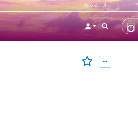
A+
A-
EN