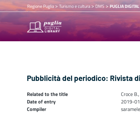
>
>
>
Regione Puglia
Turismo e cultura
DMS
PUGLIA DIGITAL
Pubblicità del periodico: Rivista d
Related to the title
Croce B.,
Date of entry
2019-01
Compiler
saramel