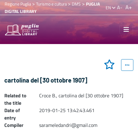
>
>
>
Regione Puglia
Turismo e cultura
DMS
PUGLIA
A+
A-
EN
DIGITAL LIBRARY
cartolina del [30 ottobre 1907]
Related to
Croce B., cartolina del [30 ottobre 1907]
the title
Date of
2019-01-25 13:42:43.461
entry
Compiler
sarameledandri@gmail.com