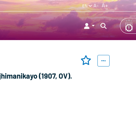
A+
A-
EN
himanikayo (1907, OV).