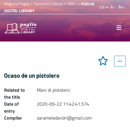
>
>
>
Regione Puglia
Turismo e cultura
DMS
PUGLIA
A+
A-
EN
DIGITAL LIBRARY
Ocaso de un pistolero
Related to
Mani di pistolero
the title
Date of
2020-09-22 11:42:41.574
entry
Compiler
sarameledandri@gmail.com