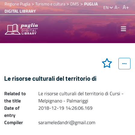
>
>
>
Regione Puglia
Turismo e cultura
DMS
PUGLIA
A+
A-
EN
DIGITAL LIBRARY
Le risorse culturali del territorio di
Related to
Le risorse culturali del territorio di Cursi -
the title
Melpignano - Palmariggi
Date of
2018-12-19 14:26:06.169
entry
Compiler
sarameledandri@gmail.com