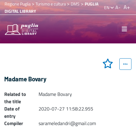
>
>
>
Regione Puglia
Turismo e cultura
DMS
PUGLIA
A+
A-
EN
DIGITAL LIBRARY
Madame Bovary
Related to
Madame Bovary
the title
Date of
2020-07-27 11:58:22.955
entry
Compiler
sarameledandri@gmail.com