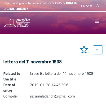
>
>
>
Regione Puglia
Turismo e cultura
DMS
PUGLIA
A+
A-
EN
DIGITAL LIBRARY
lettera del 11 novembre 1908
Related to
Croce B., lettera del 11 novembre 1908
the title
Date of
2019-01-28 14:46:30.6
entry
Compiler
sarameledandri@gmail.com