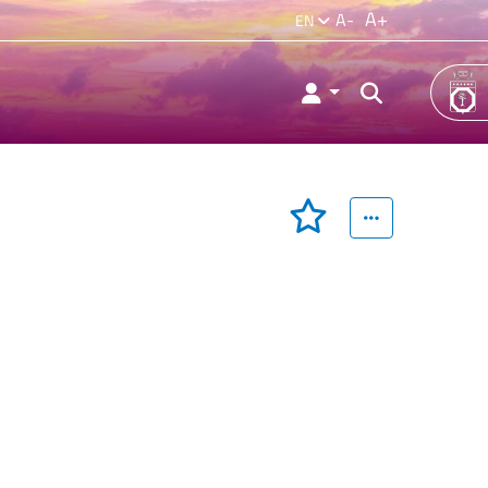
A+
A-
EN