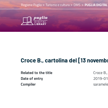
>
>
>
Regione Puglia
Turismo e cultura
DMS
PUGLIA DIGITAL
Croce B., cartolina del [13 novemb
Related to the title
Croce B.
Date of entry
2019-01
Compiler
saramel