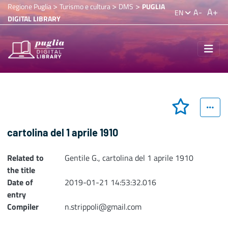
>
>
>
Regione Puglia
Turismo e cultura
DMS
PUGLIA
A+
A-
EN
DIGITAL LIBRARY
cartolina del 1 aprile 1910
Related to
Gentile G., cartolina del 1 aprile 1910
the title
Date of
2019-01-21 14:53:32.016
entry
Compiler
n.strippoli@gmail.com