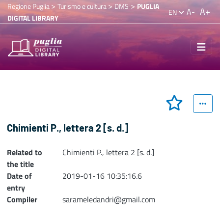
>
>
>
Regione Puglia
Turismo e cultura
DMS
PUGLIA
A+
A-
EN
DIGITAL LIBRARY
Chimienti P., lettera 2 [s. d.]
Related to
Chimienti P., lettera 2 [s. d.]
the title
Date of
2019-01-16 10:35:16.6
entry
Compiler
sarameledandri@gmail.com