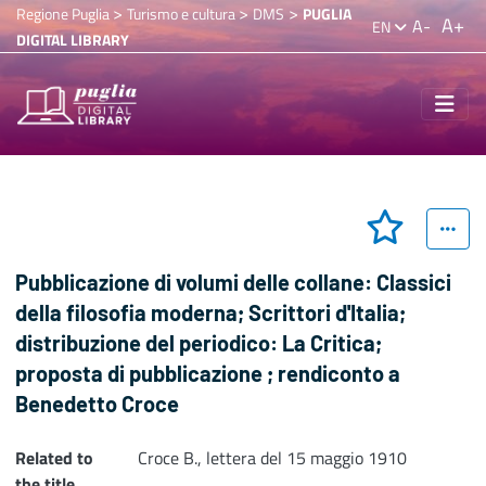
>
>
>
Regione Puglia
Turismo e cultura
DMS
PUGLIA
A+
A-
EN
DIGITAL LIBRARY
Pubblicazione di volumi delle collane: Classici
della filosofia moderna; Scrittori d'Italia;
distribuzione del periodico: La Critica;
proposta di pubblicazione ; rendiconto a
Benedetto Croce
Related to
Croce B., lettera del 15 maggio 1910
the title