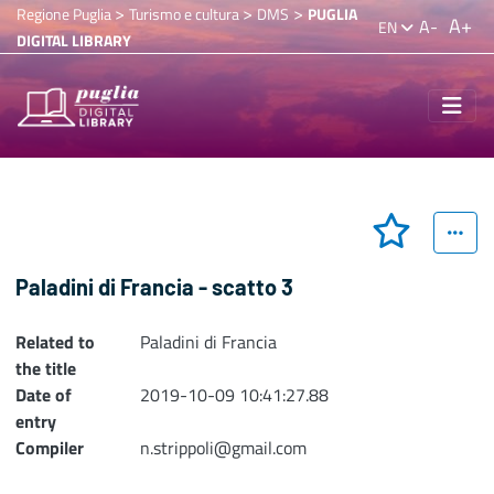
>
>
>
Regione Puglia
Turismo e cultura
DMS
PUGLIA
A+
A-
EN
DIGITAL LIBRARY
Paladini di Francia - scatto 3
Related to
Paladini di Francia
the title
Date of
2019-10-09 10:41:27.88
entry
Compiler
n.strippoli@gmail.com