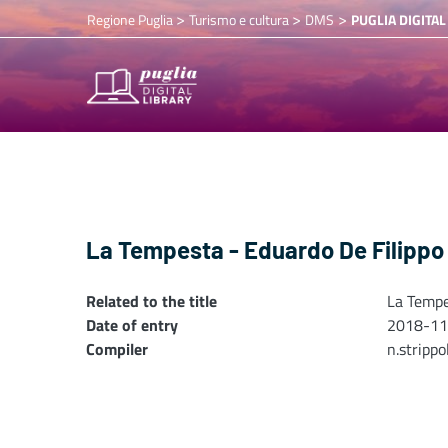
>
>
>
Regione Puglia
Turismo e cultura
DMS
PUGLIA DIGITAL
La Tempesta - Eduardo De Filippo
Related to the title
La Tempe
Date of entry
2018-11
Compiler
n.stripp