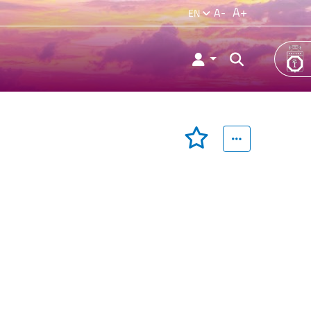
A+
A-
EN