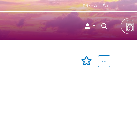
A+
A-
EN