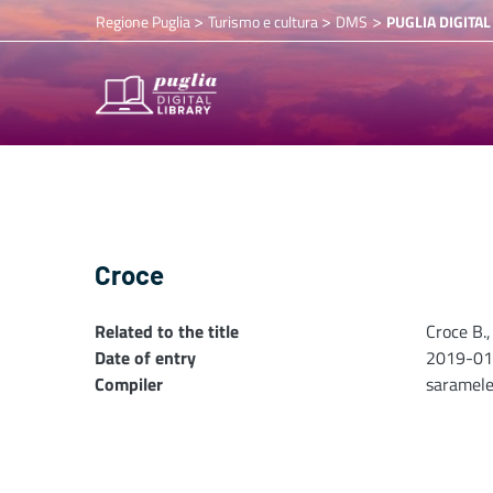
>
>
>
Regione Puglia
Turismo e cultura
DMS
PUGLIA DIGITAL
Croce
Related to the title
Croce B.
Date of entry
2019-01
Compiler
saramel