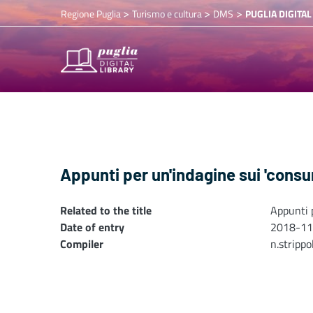
>
>
>
Regione Puglia
Turismo e cultura
DMS
PUGLIA DIGITAL
Appunti per un'indagine sui 'consum
Related to the title
Appunti p
Date of entry
2018-11
Compiler
n.stripp