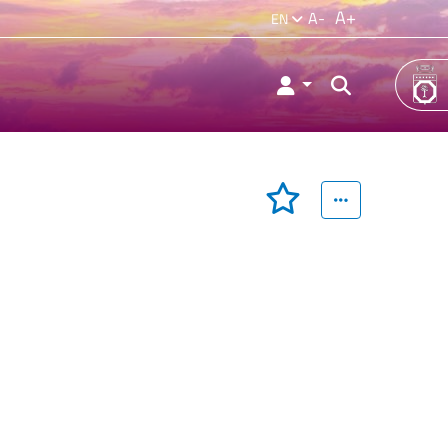
A+
A-
EN