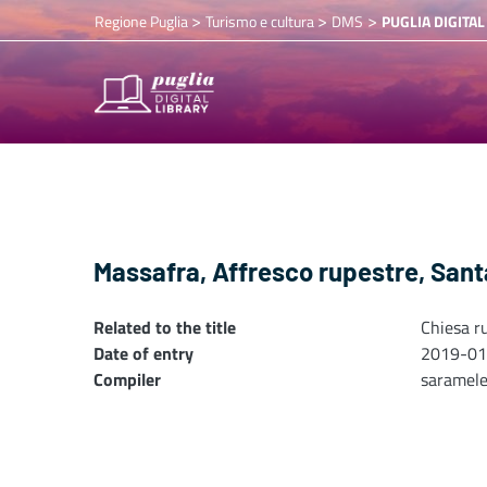
>
>
>
Regione Puglia
Turismo e cultura
DMS
PUGLIA DIGITAL
Massafra, Affresco rupestre, Sant
Related to the title
Chiesa r
Date of entry
2019-01
Compiler
saramel