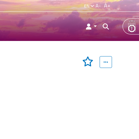
A+
A-
EN