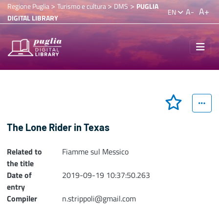
>
>
>
Regione Puglia
Turismo e cultura
DMS
PUGLIA
A+
A-
EN
DIGITAL LIBRARY
The Lone Rider in Texas
Related to
Fiamme sul Messico
the title
Date of
2019-09-19 10:37:50.263
entry
Compiler
n.strippoli@gmail.com