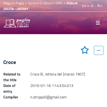
>
>
>
Regione Puglia
Turismo e cultura
DMS
PUGLIA
A+
A-
EN
DIGITAL LIBRARY
Croce
Related to
Croce B., lettera del [marzo 1907]
the title
Date of
2019-01-16 11:43:54.013
entry
Compiler
n.strippoli@gmail.com