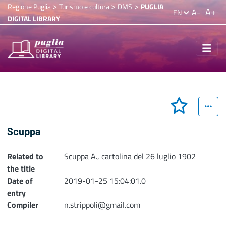
>
>
>
Regione Puglia
Turismo e cultura
DMS
PUGLIA
A+
A-
EN
DIGITAL LIBRARY
Scuppa
Related to
Scuppa A., cartolina del 26 luglio 1902
the title
Date of
2019-01-25 15:04:01.0
entry
Compiler
n.strippoli@gmail.com