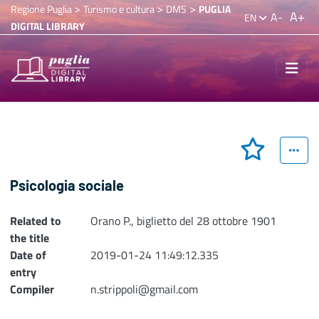
>
>
>
Regione Puglia
Turismo e cultura
DMS
PUGLIA
A+
A-
EN
DIGITAL LIBRARY
Psicologia sociale
Related to
Orano P., biglietto del 28 ottobre 1901
the title
Date of
2019-01-24 11:49:12.335
entry
Compiler
n.strippoli@gmail.com