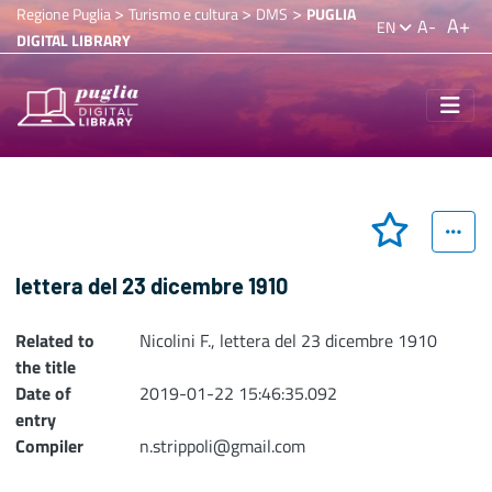
>
>
>
Regione Puglia
Turismo e cultura
DMS
PUGLIA
A+
A-
EN
DIGITAL LIBRARY
lettera del 23 dicembre 1910
Related to
Nicolini F., lettera del 23 dicembre 1910
the title
Date of
2019-01-22 15:46:35.092
entry
Compiler
n.strippoli@gmail.com