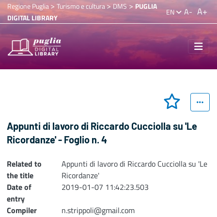
>
>
>
Regione Puglia
Turismo e cultura
DMS
PUGLIA
A+
A-
EN
DIGITAL LIBRARY
Appunti di lavoro di Riccardo Cucciolla su 'Le
Ricordanze' - Foglio n. 4
Related to
Appunti di lavoro di Riccardo Cucciolla su 'Le
the title
Ricordanze'
Date of
2019-01-07 11:42:23.503
entry
Compiler
n.strippoli@gmail.com