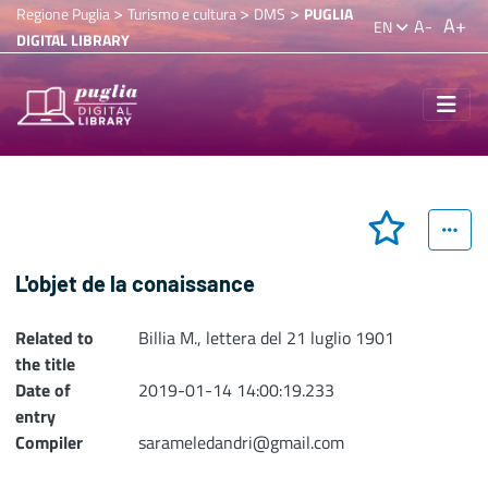
>
>
>
Regione Puglia
Turismo e cultura
DMS
PUGLIA
A+
A-
EN
DIGITAL LIBRARY
L'objet de la conaissance
Related to
Billia M., lettera del 21 luglio 1901
the title
Date of
2019-01-14 14:00:19.233
entry
Compiler
sarameledandri@gmail.com