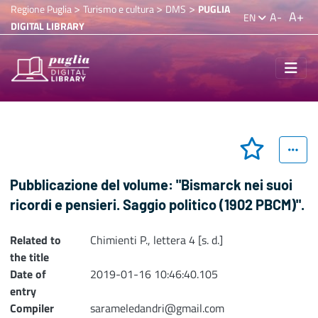
>
>
>
Regione Puglia
Turismo e cultura
DMS
PUGLIA
A+
A-
EN
DIGITAL LIBRARY
Pubblicazione del volume: "Bismarck nei suoi
ricordi e pensieri. Saggio politico (1902 PBCM)".
Related to
Chimienti P., lettera 4 [s. d.]
the title
Date of
2019-01-16 10:46:40.105
entry
Compiler
sarameledandri@gmail.com