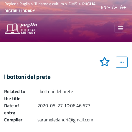
>
>
>
Regione Puglia
Turismo e cultura
DMS
PUGLIA
A+
A-
EN
DIGITAL LIBRARY
I bottoni del prete
Related to
I bottoni del prete
the title
Date of
2020-05-27 10:06:46.677
entry
Compiler
sarameledandri@gmail.com