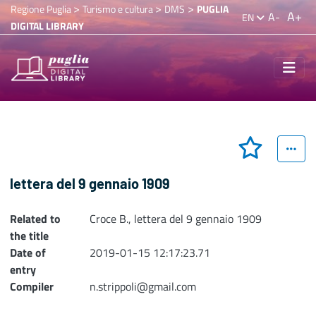
>
>
>
Regione Puglia
Turismo e cultura
DMS
PUGLIA
A+
A-
EN
DIGITAL LIBRARY
lettera del 9 gennaio 1909
Related to
Croce B., lettera del 9 gennaio 1909
the title
Date of
2019-01-15 12:17:23.71
entry
Compiler
n.strippoli@gmail.com