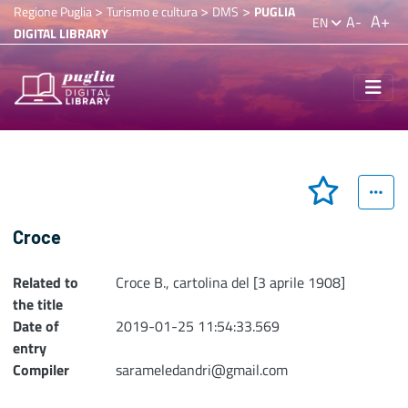
>
>
>
Regione Puglia
Turismo e cultura
DMS
PUGLIA
A+
A-
EN
DIGITAL LIBRARY
Croce
Related to
Croce B., cartolina del [3 aprile 1908]
the title
Date of
2019-01-25 11:54:33.569
entry
Compiler
sarameledandri@gmail.com