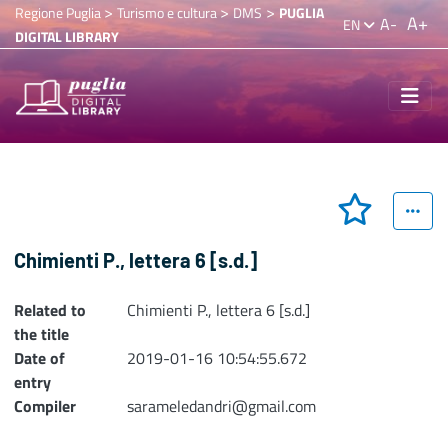
>
>
>
Regione Puglia
Turismo e cultura
DMS
PUGLIA
A+
A-
EN
DIGITAL LIBRARY
Chimienti P., lettera 6 [s.d.]
Related to
Chimienti P., lettera 6 [s.d.]
the title
Date of
2019-01-16 10:54:55.672
entry
Compiler
sarameledandri@gmail.com