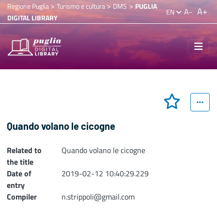
>
>
>
Regione Puglia
Turismo e cultura
DMS
PUGLIA
A+
A-
EN
DIGITAL LIBRARY
Quando volano le cicogne
Related to
Quando volano le cicogne
the title
Date of
2019-02-12 10:40:29.229
entry
Compiler
n.strippoli@gmail.com