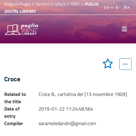
>
>
>
Regione Puglia
Turismo e cultura
DMS
PUGLIA
A+
A-
EN
DIGITAL LIBRARY
Croce
Related to
Croce B., cartolina del [13 novembre 1909]
the title
Date of
2019-01-22 11:24:48.564
entry
Compiler
sarameledandri@gmail.com