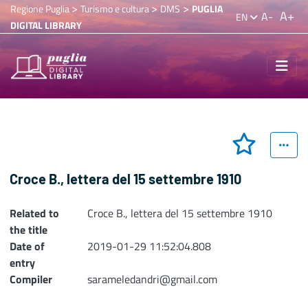
>
>
>
Regione Puglia
Turismo e cultura
DMS
PUGLIA
A+
A-
EN
DIGITAL LIBRARY
Croce B., lettera del 15 settembre 1910
Related to
Croce B., lettera del 15 settembre 1910
the title
Date of
2019-01-29 11:52:04.808
entry
Compiler
sarameledandri@gmail.com