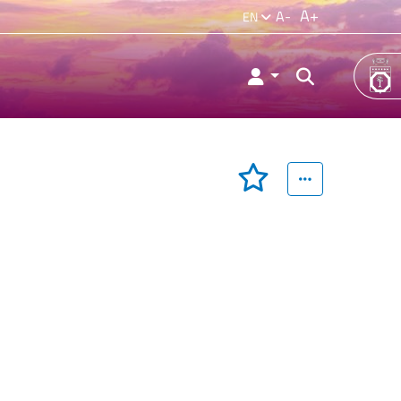
A+
A-
EN