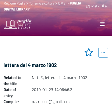
>
>
>
Regione Puglia
Turismo e cultura
DMS
PUGLIA
A+
A-
EN
DIGITAL LIBRARY
lettera del 4 marzo 1902
Related to
Nitti F., lettera del 4 marzo 1902
the title
Date of
2019-01-23 14:06:46.2
entry
Compiler
n.strippoli@gmail.com